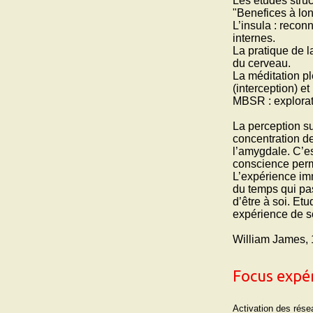
Les études struc
"Benefices à lon
L’insula : recon
internes.
La pratique de l
du cerveau.
La méditation p
(interception) e
MBSR : explorati
La perception su
concentration d
l’amygdale. C’e
conscience perm
L’expérience immé
du temps qui pa
d’être à soi. Et
expérience de s
William James, 1
Focus expér
Activation des rése