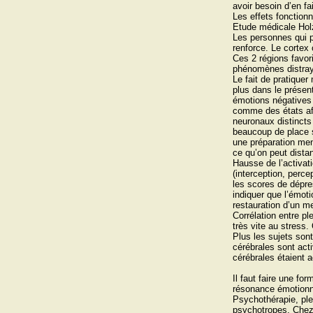
avoir besoin d’en fa
Les effets fonctionn
Etude médicale Hol
Les personnes qui p
renforce. Le cortex 
Ces 2 régions favori
phénomènes distray
Le fait de pratique
plus dans le présen
émotions négatives 
comme des états aff
neuronaux distincts
beaucoup de place s
une préparation men
ce qu’on peut dista
Hausse de l’activat
(interception, perce
les scores de dépre
indiquer que l’émo
restauration d’un me
Corrélation entre pl
très vite au stress
Plus les sujets son
cérébrales sont act
cérébrales étaient a
Il faut faire une f
résonance émotionn
Psychothérapie, ple
psychotropes. Chez 