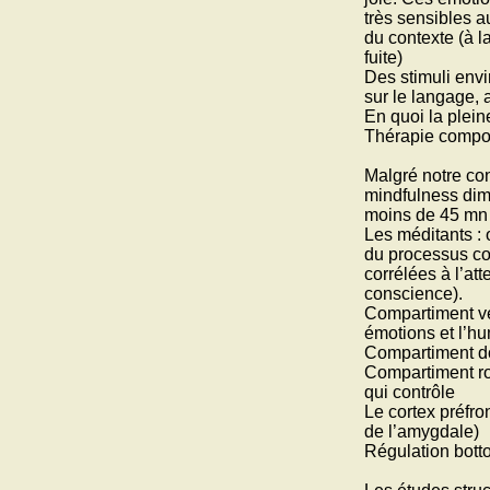
phoenix
très sensibles 
du contexte (à l
Fabiana face à son
destin
fuite)
Des stimuli envi
sur le langage, a
En quoi la plei
Thérapie compor
Malgré notre con
mindfulness dimi
moins de 45 mn 
Les méditants : 
du processus co
corrélées à l’at
conscience).
Compartiment ven
émotions et l’h
Compartiment dor
Compartiment ros
qui contrôle
Le cortex préfro
de l’amygdale)
Régulation bott