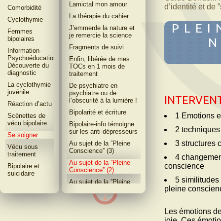
Lamictal mon amour
dʼidentité et de ˮ
Comorbidité
La thérapie du cahier
Cyclothymie
PLEI
J’emmerde la nature et
Femmes
je remercie la science
bipolaires
N
Fragments de suivi
Information-
Psychoéducation-
Enfin, libérée de mes
Découverte du
TOCs en 1 mois de
diagnostic
traitement
La cyclothymie
De psychiatre en
juvénile
psychiatre ou de
INTERVENT
l’obscurité à la lumière !
Réaction dʼactu
Bipolarité et écriture
1 Emotions e
Scènettes de
vécu bipolaire
Bipolaire-info témoigne
2 techniques
sur les anti-dépresseurs
Se soigner
3 structures 
Au sujet de la ˮPleine
Vécu sous
Conscienceˮ (3)
traitement
4 changements
Au sujet de la ˮPleine
conscience
Bipolaire et
Conscienceˮ (2)
suicidaire
5 similitudes
Au sujet de la ˮPleine
pleine conscien
Conscienceˮ (1)
Arrêter de réagir et
commencer à agir
Les émotions de b
joie. Ces émotio
A la recherche du