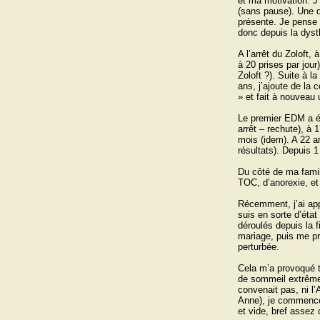
et ma motivation. J’
Chimie et alchimie
(sans pause). Une d
présente. Je pense 
donc depuis la dys
A l’arrêt du Zoloft
à 20 prises par jou
Zoloft ?). Suite à l
ans, j’ajoute de la 
» et fait à nouveau 
Le premier EDM a ét
arrêt – rechute), à
mois (idem). A 22 an
résultats). Depuis 
Du côté de ma famil
TOC, d’anorexie, et
Récemment, j’ai appr
suis en sorte d’éta
déroulés depuis la 
mariage, puis me p
perturbée.
Cela m’a provoqué t
de sommeil extrêmem
convenait pas, ni 
Anne), je commence 
et vide, bref assez