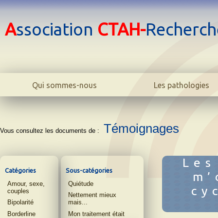
A
ssociation
CTAH-
Recherch
Qui sommes-nous
Les pathologies
Le centre
La bipolarité adulte
L'association
La bipolarité juvéni
L'équipe
Témoignages
La cyclothymie
Biblio
L'hyperthymie
Contact
Les TOC
Les
La phobie sociale
Catégories
Sous-catégories
m’
L'anxiété
Amour, sexe,
Quiétude
L'addiction
cy
couples
Nettement mieux
Dictionnaire
Bipolarité
mais...
Borderline
Mon traitement était