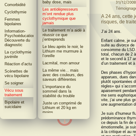
baby dose, mais
31/12/2008
Comorbidité
Témoignage
Les antidépresseurs
Cyclothymie
m’ont rendue plus
A 24 ans, cette
cyclothymique que
Femmes
risques, de trai
jamais
bipolaires
Le traitement mʼa aidé à
Information-
J’ai 24 ans.
réussir ce que
Psychoéducation-
jʼentreprends
Découverte du
Enfant calme, je su
diagnostic
suite au divorce de
Le bleu après le noir, le
consomme du LSD. J
Lithium me murmure à
La cyclothymie
total, chacun de 2 à
l’oreille
juvénile
et le second à 17 an
Lacmital, mon amour
d’un traitement et à
Réaction dʼactu
La même vie... mais
Scènettes de
Des phases d’hypom
avec des couleurs, des
vécu bipolaire
apparues, dues dans
saveurs différentes
plutôt spontanées d
Se soigner
règles» qui s’accom
Lʼimportance du
Vécu sous
apaisement pendant 
sommeil dans la
traitement
me sens euphorique,
stabilité du trouble
vite, j’ai une plus
Bipolaire et
Juste un comprimé de
une augmentation des 
suicidaire
Lithium et 20 kg en
moins
Je suis d’humeur fl
prédominance thymiq
Début de traitement
ce depuis la fin de
avec le lithium :
émotionnelle, je su
évolution émotionnelle
à la critique et au
et physique