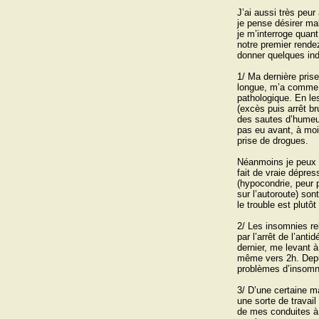
J’ai aussi très peu
je pense désirer ma
je m’interroge quan
notre premier rende
donner quelques ind
1/ Ma dernière prise
longue, m’a comme i
pathologique. En l
(excès puis arrêt br
des sautes d’humeur
pas eu avant, à moi
prise de drogues.
Néanmoins je peux af
fait de vraie dépres
(hypocondrie, peur
sur l’autoroute) son
le trouble est plutô
2/ Les insomnies re
par l’arrêt de l’ant
dernier, me levant à
même vers 2h. Depui
problèmes d’insomn
3/ D’une certaine m
une sorte de travail
de mes conduites à 