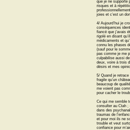
que je ne supporte p
risques et à répétit
professionnellement
joies et c’est un d
4/ Aujourd’hui je cr
conséquences identi
fiancé que j’avais é
rigolé en disant qu’i
médicaments et qu’ i
connu les phases d
(sauf pour le sommei
pas comme je me pe
culpabilise aussi d
deux, voire à trois 
désirs et mes opinio
5/ Quand je retrace 
fragile qu’un châtea
beaucoup de qualité
me voient pas comm
pour cacher le troub
Ce qui me semble to
consulter au Ctah ; 
dans des psychanal
traumas de l’enfance 
et pour moi ils ne s
trouble et veut surt
confiance pour m’ai