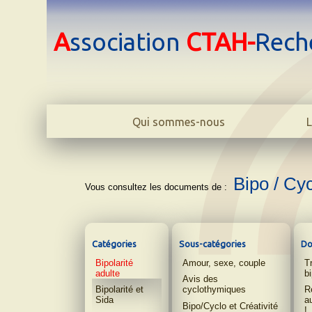
A
ssociation
CTAH-
Rech
Qui sommes-nous
L
Le centre
L'association
L'équipe
Bipo / Cy
Biblio
Contact
Catégories
Sous-catégories
Do
Bipolarité
Amour, sexe, couple
T
adulte
bi
Avis des
Bipolarité et
cyclothymiques
Re
Sida
a
Bipo/Cyclo et Créativité
!