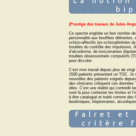
La notion
bip
(Prestige des travaux de Jules Angs
Ce spectre englobe un bon nombre de m
personnalité aux bouffées délirantes, e
schizo-affectifs (ex-schizophrénies d
troubles du contrôle des impulsions, 
d’alcoolisme, de toxicomanies (bipolar
troubles obsessionnels compulsifs (TOC
pour discuter.
C’est mon travail depuis plus de ving
1500 patients présentant un TOC. Je s
nouvelles des patients soignés depui
des cliniciens critiquent ces données 
elles. C’est une réalité qui contredit
sont là pour contester les limites et l
à être catalogué et traité comme des h
boulimiques, kleptomanes, alcoolique
Falret et 
critère 