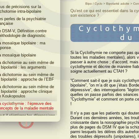
Bipo / Cyclo > Bipolarité adulte > Con
lus de précisions sur la
Qu’est ce qui est essentiel dans la c
ichotomie intra-bipolaire
son existence ?
es perles de la psychiatrie
rançaise
Cyclothym
e DSM-V, Définition contre
du
éthodologie de diagnostic
a mosaïque bipolaire : ma
éponse
Si la Cyclothymie ne comporte pas qu
a mosaïque bipolaire
toutes les maladies mentales), alors va
passer à autre chose ; d’accord, mais 
a dichotomie au sein même de
cyclothymie et décrire de manière fiab
a bipolarité : les arguments
soigne actuellement au CTAH ?
a dichotomie au sein même de
a bipolarité : approche de l’EBF
ˮComment sait-il que je suis cyclothy
bipolaireˮ, ˮon m’a dit que j’étais Bord
a dichotomie au sein même de
dépressiveˮ, des interrogations ˮlégit
 bipolarité : approche clinique
quelles on passe parfois des séances 
e Koukopoulos
ˮCyclothymieˮ et comment on porte ce d
a cyclothymie : l’épreuve des
!
oncepts de la maladie mentale
Il n’y a pas que les patients qui dout
aut-il réintégrer les dépressions
Durant ces dernières années, les trou
écurrentes dans le spectre
croissante dans la nosographie psychi
polaire ?
plus de pages du DSM IV que la schizo
parmi lesquels les délires dits autref
épression Mixte : Mélange ou
des troubles dépressifs (unipolaires), l
ombinaison ?