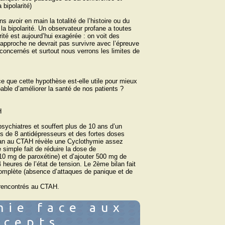
 bipolarité)
ns avoir en main la totalité de l’histoire ou du
la bipolarité. Un observateur profane a toutes
rité est aujourd’hui exagérée : on voit des
te approche ne devrait pas survivre avec l’épreuve
concernés et surtout nous verrons les limites de
ce que cette hypothèse est-elle utile pour mieux
pable d’améliorer la santé de nos patients ?
H
ychiatres et souffert plus de 10 ans d’un
us de 8 antidépresseurs et des fortes doses
bilan au CTAH révèle une Cyclothymie assez
 simple fait de réduire la dose de
 10 mg de paroxétine) et d’ajouter 500 mg de
4 heures de l’état de tension. Le 2ème bilan fait
complète (absence d’attaques de panique et de
 rencontrés au CTAH.
mie face aux
ncepts