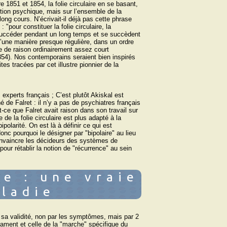
re 1851 et 1854, la folie circulaire en se basant,
ction psychique, mais sur l’ensemble de la
ong cours. N’écrivait-il déjà pas cette phrase
 "pour constituer la folie circulaire, la
 succéder pendant un long temps et se succèdent
d’une manière presque régulière, dans un ordre
e de raison ordinairement assez court
854). Nos contemporains seraient bien inspirés
tes tracées par cet illustre pionnier de la
 experts français ; C’est plutôt Akiskal est
 de Falret : il n’y a pas de psychiatres français
t-ce que Falret avait raison dans son travail sur
e de la folie circulaire est plus adapté à la
olarité. On est là à définir ce qui est
donc pourquoi le désigner par "bipolaire" au lieu
convaincre les décideurs des systèmes de
pour rétablir la notion de "récurrence" au sein
e : une vraie
ladie
t sa validité, non par les symptômes, mais par 2
rament et celle de la "marche" spécifique du