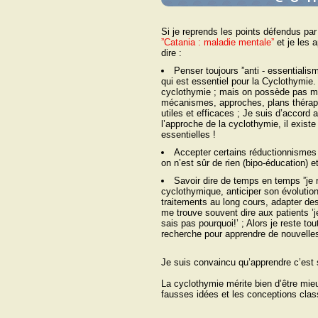
Si je reprends les points défendus pa
ˮCatania : maladie mentaleˮ
et je les 
dire :
Penser toujours ˮanti - essentialis
qui est essentiel pour la Cyclothymie.
cyclothymie ; mais on possède pas m
mécanismes, approches, plans thérapeu
utiles et efficaces ; Je suis d’accord 
l’approche de la cyclothymie, il exist
essentielles !
Accepter certains réductionnismes 
on n’est sûr de rien (bipo-éducation) e
Savoir dire de temps en temps ˮje n
cyclothymique, anticiper son évolution
traitements au long cours, adapter de
me trouve souvent dire aux patients ’
sais pas pourquoi!’ ; Alors je reste t
recherche pour apprendre de nouvelle
Je suis convaincu qu’apprendre c’est s
La cyclothymie mérite bien d’être mie
fausses idées et les conceptions clas