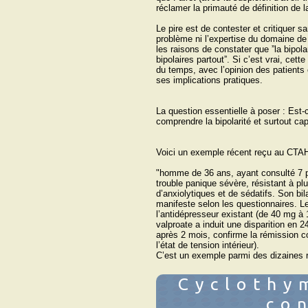
réclamer la primauté de définition de la
Le pire est de contester et critiquer sa
problème ni l’expertise du domaine de 
les raisons de constater que ˮla bipola
bipolaires partoutˮ. Si c’est vrai, cet
du temps, avec l’opinion des patients 
ses implications pratiques.
La question essentielle à poser : Est-
comprendre la bipolarité et surtout ca
Voici un exemple récent reçu au CTA
"homme de 36 ans, ayant consulté 7 ps
trouble panique sévère, résistant à pl
d’anxiolytiques et de sédatifs. Son 
manifeste selon les questionnaires. Le
l’antidépresseur existant (de 40 mg à
valproate a induit une disparition en 2
après 2 mois, confirme la rémission 
l’état de tension intérieur).
C’est un exemple parmi des dizaines
Cyclothy
co