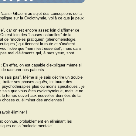
r Nassir Ghaemi au sujet des conceptions de la
applique sur la Cyclothymie, voilà ce que je peux
meˮ, car on est encore assez loin d’affirmer ce
 On est loin des ˮcauses naturellesˮ de la
al de ˮmodèles pratiquesˮ (phénoménologie,
tiques ) qui tiennent la route et s’avèrent
avec l’idée que ˮrien n’est essentielˮ, mais dans
e pas mal d’éléments qui, à mes yeux, sont
; En effet, on est capable d’expliquer même si
t de rassurer nos patients
e sais pasˮ. Même si je sais décrire un trouble
, traiter ses phases aiguës, instaurer des
s psychothérapies plus ou moins spécifiques , je
je sais que vous êtes cyclothymique, mais je ne
out le temps ouvert aux nouvelles données de la
s choses ou éliminer des anciennes !
avoir éliminer !
ux connue, probablement en éliminant les
siques de la ’maladie mentale’.