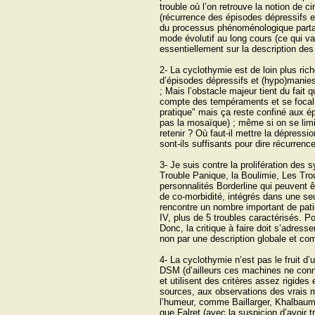
trouble où l’on retrouve la notion de ci
(récurrence des épisodes dépressifs 
du processus phénoménologique partant
mode évolutif au long cours (ce qui 
essentiellement sur la description des
2- La cyclothymie est de loin plus ri
d’épisodes dépressifs et (hypo)manies.
; Mais l’obstacle majeur tient du fait 
compte des tempéraments et se focalis
pratique" mais ça reste confiné aux 
pas la mosaïque) ; même si on se limi
retenir ? Où faut-il mettre la dépress
sont-ils suffisants pour dire récurrence
3- Je suis contre la prolifération de
Trouble Panique, la Boulimie, Les Tro
personnalités Borderline qui peuvent 
de co-morbidité, intégrés dans une se
rencontre un nombre important de pati
IV, plus de 5 troubles caractérisés. Po
Donc, la critique à faire doit s’adres
non par une description globale et co
4- La cyclothymie n’est pas le fruit d
DSM (d’ailleurs ces machines ne con
et utilisent des critères assez rigides
sources, aux observations des vrais m
l’humeur, comme Baillarger, Khalbaum,
que Falret (avec la suspicion d’avoir 