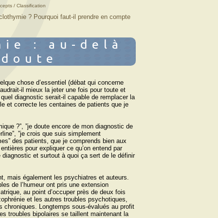
cepts / Classification
yclothymie ? Pourquoi faut-il prendre en compte
ie : au-delà
 doute
elque chose d’essentiel (débat qui concerne
udrait-il mieux la jeter une fois pour toute et
quel diagnostic serait-il capable de remplacer la
le et correcte les centaines de patients que je
mique ?ˮ, ˮje doute encore de mon diagnostic de
erlineˮ, ˮje crois que suis simplement
imesˮ des patients, que je comprends bien aux
entières pour expliquer ce qu’on entend par
iagnostic et surtout à quoi ça sert de le définir
ent, mais également les psychiatres et auteurs.
bles de l’humeur ont pris une extension
atrique, au point d’occuper près de deux fois
phrénie et les autres troubles psychotiques,
ois chroniques. Longtemps sous-évalués au profit
es troubles bipolaires se taillent maintenant la