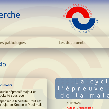
erche
es pathologies
Les documents
La bipolarité adulte
Dossiers
La bipolarité juvénile
Avis des experts
clo
La cyclothymie
Anxiété / TOC
L'hyperthymie
Bipo/Cyclo
Les TOC
Dictionnaire
La cyc
La phobie sociale
Cas cliniques
cuments
l’épreuve
L'anxiété
Témoignages
rouble dépressif majeur et
L'addiction
Rechercher
de la mal
polarité sous seuil
Dictionnaire
penser la bipolarité : tout est
31/12/2008
u sujet de Kraepelin ? oui mais
Auteur : Dr Hantouche