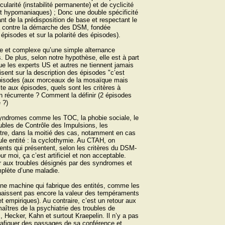
rcularité (instabilité permanente) et de cyclicité
et hypomaniaques) ; Donc une double spécificité
 de la prédisposition de base et respectant le
va contre la démarche des DSM, fondée
 épisodes et sur la polarité des épisodes).
che et complexe qu’une simple alternance
 De plus, selon notre hypothèse, elle est à part
que les experts US et autres ne tiennent jamais
ent sur la description des épisodes "c’est
épisodes (aux morceaux de la mosaïque mais
te aux épisodes, quels sont les critères à
ion récurrente ? Comment la définir (2 épisodes
 ?)
s syndromes comme les TOC, la phobie sociale, le
ubles de Contrôle des Impulsions, les
être, dans la moitié des cas, notamment en cas
ule entité : la cyclothymie. Au CTAH, on
ents qui présentent, selon les critères du DSM-
ur moi, ça c’est artificiel et non acceptable.
ser aux troubles désignés par des syndromes et
mplète d’une maladie.
’une machine qui fabrique des entités, comme les
naissent pas encore la valeur des tempéraments
 et empiriques). Au contraire, c’est un retour aux
aîtres de la psychiatrie des troubles de
 Hecker, Kahn et surtout Kraepelin. Il n’y a pas
trafiquer des passages de sa conférence et