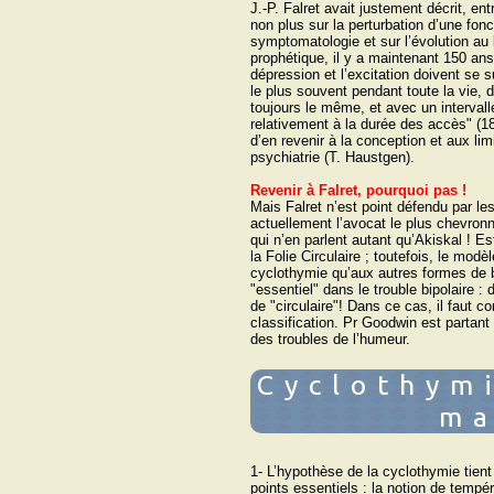
J.-P. Falret avait justement décrit, ent
non plus sur la perturbation d’une fon
symptomatologie et sur l’évolution au l
prophétique, il y a maintenant 150 ans :
dépression et l’excitation doivent se
le plus souvent pendant toute la vie, 
toujours le même, et avec un intervall
relativement à la durée des accès" (1
d’en revenir à la conception et aux limi
psychiatrie (T. Haustgen).
Revenir à Falret, pourquoi pas !
Mais Falret n’est point défendu par les
actuellement l’avocat le plus chevronné
qui n’en parlent autant qu’Akiskal ! Es
la Folie Circulaire ; toutefois, le modèl
cyclothymie qu’aux autres formes de bip
"essentiel" dans le trouble bipolaire : 
de "circulaire"! Dans ce cas, il faut 
classification. Pr Goodwin est partant 
des troubles de l’humeur.
Cyclothymi
ma
1- L’hypothèse de la cyclothymie tien
points essentiels : la notion de tempé