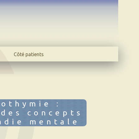
Côté patients
Evaluez-vous
Témoignages
Participer
lothymie :
 des concepts
adie mentale