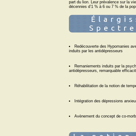
part du lion. Leur prévalence sur la vi
finition de la bipolarité
décennies d’1 % à 6 ou 7 % de la popu
ésistante
yclothymie versus psychose-
Élargi
aniaco-dépressive
Spectre
atania : la maladie mentale ?
polarité et sensibilité au stress
Redécouverte des Hypomanies avec
induits par les antidépresseurs
Remaniements induits par la psych
antidépresseurs, remarquable efficaci
Réhabilitation de la notion de tem
Intégration des dépressions anxieu
Avènement du concept de co-morbi