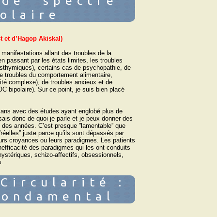
 de "spectre"
olaire
t et d’Hagop Akiskal)
anifestations allant des troubles de la
n passant par les états limites, les troubles
ysthymiques), certains cas de psychopathie, de
de troubles du comportement alimentaire,
ité complexe), de troubles anxieux et de
 bipolaire). Sur ce point, je suis bien placé
t ans avec des études ayant englobé plus de
ais donc de quoi je parle et je peux donner des
s des années. C’est presque ˮlamentableˮ que
ˮréellesˮ juste parce qu’ils sont dépassés par
 leurs croyances ou leurs paradigmes. Les patients
’inefficacité des paradigmes qui les ont conduits
ystériques, schizo-affectifs, obsessionnels,
s.
Circularité :
fondamental