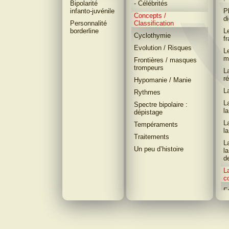
Bipolarité
- Célébrités
infanto-juvénile
P
Concepts /
d
Personnalité
Classification
borderline
L
Cyclothymie
f
Evolution / Risques
L
m
Frontières / masques
trompeurs
L
r
Hypomanie / Manie
L
Rythmes
L
Spectre bipolaire :
l
dépistage
L
Tempéraments
l
Traitements
L
Un peu d’histoire
la
d
L
c
F
r
bi
D
C