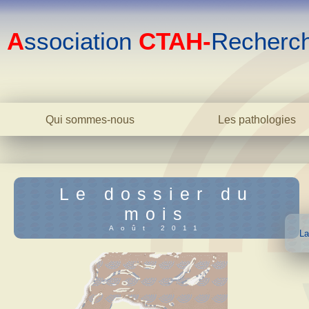
A
ssociation
CTAH-
Recherc
Qui sommes-nous
Les pathologies
Le centre
La bipolarité adulte
L'association
La bipolarité juvéni
L'équipe
La cyclothymie
Le dossier du
Biblio
L'hyperthymie
mois
Contact
Les TOC
Août 2011
La
La phobie sociale
L'anxiété
L'addiction
Dictionnaire