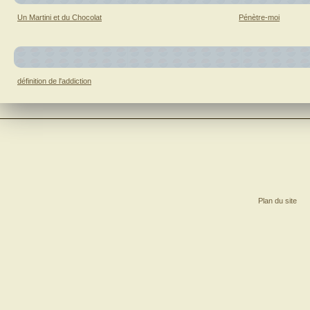
patient
?
Un Martini et du Chocolat
Pénètre-moi
définition de l'addiction
Plan du site