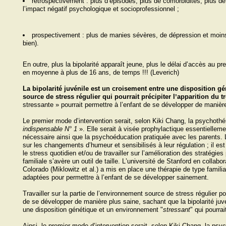
rétrospectivement : plus dʼépisodes, plus de comorbidités, plus de
lʼimpact négatif psychologique et socioprofessionnel ;
prospectivement : plus de manies sévères, de dépression et moins
bien).
En outre, plus la bipolarité apparaît jeune, plus le délai dʼaccès au pr
en moyenne à plus de 16 ans, de temps !!! (Leverich)
La bipolarité juvénile est un croisement entre une disposition g
source de stress régulier qui pourrait précipiter lʼapparition du t
stressante » pourrait permettre à lʼenfant de se développer de manièr
Le premier mode dʼintervention serait, selon Kiki Chang, la psychothé
indispensable N° 1
». Elle serait à visée prophylactique essentiellem
nécessaire ainsi que la psychoéducation pratiquée avec les parents. 
sur les changements dʼhumeur et sensibilisés à leur régulation ; il e
le stress quotidien et/ou de travailler sur lʼamélioration des stratégies
familiale sʼavère un outil de taille. Lʼuniversité de Stanford en collabo
Colorado (Miklowitz et al.) a mis en place une thérapie de type familia
adaptées pour permettre à lʼenfant de se développer sainement.
Travailler sur la partie de lʼenvironnement source de stress régulier pou
de se développer de manière plus saine, sachant que la bipolarité juv
une disposition génétique et un environnement "
stressant
" qui pourrai
Ainsi, le premier mode dʼintervention serait, selon Kiki Chang, la psyc