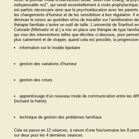
indispensable no1
", qui serait essentiellement à visée prophylactiqu
est parfois nécessaire ainsi que la psychoéducation avec les parents.
les changements dʼhumeur et de les sensibiliser à leur régulation. Il 
diminuer le stress au quotidien et/ou de travailler sur lʼamélioration de
thérapie familiale sʼavère un outil de taille. Lʼuniversité de Stanford e
Colorado (Miklowitz et al.) a mis en place une thérapie de type famili
qui vise des interventions telles que décrites ci-dessous, pour permet
plus sainement et de stopper, quand cela est possible, la progression d
information sur le trouble bipolaire
gestion des variations dʼhumeur
gestion des crises
apprentissage dʼun nouveau mode de communication entre les diff
(incluant la fratrie)
technique de gestion des problèmes familiaux
Cela se passe en 12 séances, à raison dʼune fois/semaine les 8 pre
sur deux pour les 4 dernières séances.