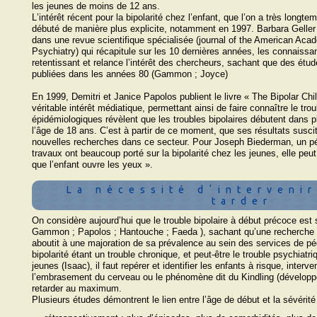
les jeunes de moins de 12 ans.
Lʼintérêt récent pour la bipolarité chez lʼenfant, que lʼon a très long
débuté de manière plus explicite, notamment en 1997. Barbara Geller p
dans une revue scientifique spécialisée (journal of the American Aca
Psychiatry) qui récapitule sur les 10 dernières années, les connaissa
retentissant et relance lʼintérêt des chercheurs, sachant que des étud
publiées dans les années 80 (Gammon ; Joyce)
En 1999, Demitri et Janice Papolos publient le livre « The Bipolar Chi
véritable intérêt médiatique, permettant ainsi de faire connaître le tr
épidémiologiques révèlent que les troubles bipolaires débutent dans p
lʼâge de 18 ans. Cʼest à partir de ce moment, que ses résultats sus
nouvelles recherches dans ce secteur. Pour Joseph Biederman, un pé
travaux ont beaucoup porté sur la bipolarité chez les jeunes, elle peu
que lʼenfant ouvre les yeux ».
La nécessité dʼintervenir
tarder
On considère aujourdʼhui que le trouble bipolaire à début précoce est
Gammon ; Papolos ; Hantouche ; Faeda ), sachant quʼune recherche s
aboutit à une majoration de sa prévalence au sein des services de 
bipolarité étant un trouble chronique, et peut-être le trouble psychiatr
jeunes (Isaac), il faut repérer et identifier les enfants à risque, interv
lʼembrasement du cerveau ou le phénomène dit du Kindling (développé 
retarder au maximum.
Plusieurs études démontrent le lien entre lʼâge de début et la sévérité 