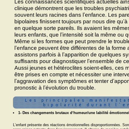
Les connaissances scientifiques actuelles ains
clinique démontrent que les troubles psychiatr
souvent leurs racines dans lʼenfance. Les par
bipolaires finissent toujours par nous dire quʼà 
en quelque sorte pareils. Ils avaient les même
leurs enfants, que lʼintensité soit la même ou q
Même si les formes que peut prendre le trouble
lʼenfance peuvent être différentes de la forme
assistons parfois à lʼapparition de quelques
suffisants pour diagnostiquer lʼensemble de ce
Aussi jeunes et hétéroclites soient-elles, ces 
être prises en compte et nécessiter une interve
lʼaggravation des symptômes et tenter dʼapport
pronostic à lʼévolution du trouble.
Les principales manifesta
bipolarité durant lʼ
1- Des changements brutaux dʼhumeur/une labilité émotionne
Lʼenfant présente des réactions émotionnelles disproportionnées. Son