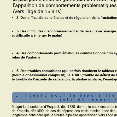
lʼapparition de comportements problématiques
(vers lʼâge de 15 ans)
2- Des difficultés de tolérance et de régulation de la frustratio
3- Des difficultés dʼendormissement et de réveil (avec énergie e
et difficulté à émerger le matin)
4- Des comportements problématiques comme lʼopposition sys
refus de lʼautorité
5- Des troubles comorbides (qui parfois dominent le tableau
(trouble obsessionnel compulsif), le TDAH (trouble de déficit de l
le trouble de lʼanxiété de séparation, la phobie scolaire, lʼémét
Lʼintérêt pour la bipolarité
intérêt récent 
Malgré la description dʼEsquirol, dès 1838, de manie chez des enfants 
de Kraeplin, dès l899, de cas de dépressions et de manies chez des 
longtemps considéré que le trouble bipolaire apparaissait vers lʼâge 