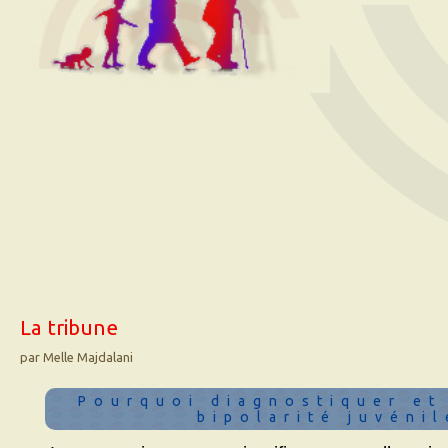
La tribune
par Melle Majdalani
Pourquoi diagnostiquer et
bipolarité juvénil