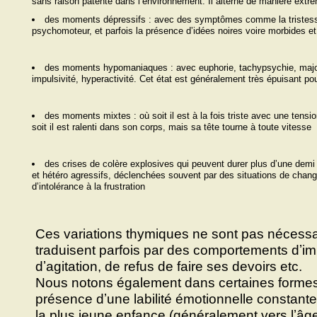
sans raison patente dans lʼenvironnement. Il alterne de manière extrêm
des moments dépressifs : avec des symptômes comme la tristesse
psychomoteur, et parfois la présence dʼidées noires voire morbides et
des moments hypomaniaques : avec euphorie, tachypsychie, majora
impulsivité, hyperactivité. Cet état est généralement très épuisant pou
des moments mixtes : où soit il est à la fois triste avec une tens
soit il est ralenti dans son corps, mais sa tête tourne à toute vitesse
des crises de colère explosives qui peuvent durer plus dʼune dem
et hétéro agressifs, déclenchées souvent par des situations de chan
dʼintolérance à la frustration
Ces variations thymiques ne sont pas nécessai
traduisent parfois par des comportements dʼim
dʼagitation, de refus de faire ses devoirs etc.
Nous notons également dans certaines formes 
présence dʼune labilité émotionnelle constant
la plus jeune enfance (généralement vers lʼâg