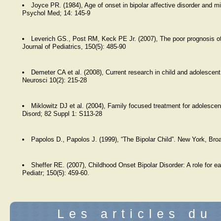
Joyce PR. (1984), Age of onset in bipolar affective disorder and m
Psychol Med; 14: 145-9
Leverich GS., Post RM, Keck PE Jr. (2007), The poor prognosis of 
Journal of Pediatrics, 150(5): 485-90
Demeter CA et al. (2008), Current research in child and adolescent 
Neurosci 10(2): 215-28
Miklowitz DJ et al. (2004), Family focused treatment for adolescent
Disord; 82 Suppl 1: S113-28
Papolos D., Papolos J. (1999), “The Bipolar Child”. New York, Br
Sheffer RE. (2007), Childhood Onset Bipolar Disorder: A role for ea
Pediatr; 150(5): 459-60.
Les articles du