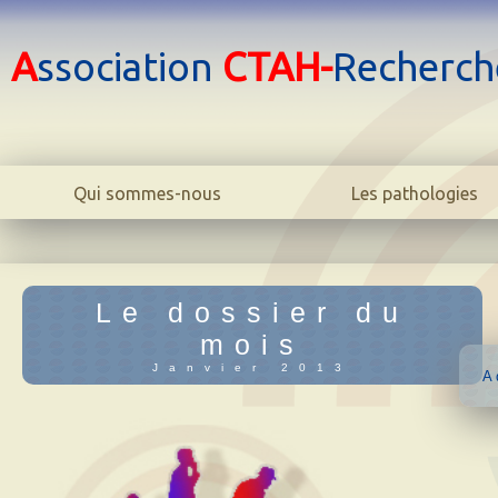
A
ssociation
CTAH-
Recherch
Qui sommes-nous
Les pathologies
Le centre
La bipolarité adulte
L'association
La bipolarité juvéni
L'équipe
La cyclothymie
Le dossier du
Biblio
L'hyperthymie
mois
Contact
Les TOC
Janvier 2013
A 
La phobie sociale
L'anxiété
L'addiction
Dictionnaire