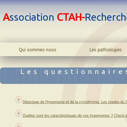
A
ssociation
CTAH-
Recherch
Qui sommes-nous
Les pathologies
Le centre
La bipolarité adulte
L'association
La bipolarité juvéni
Les questionnaire
L'équipe
La cyclothymie
Biblio
L'hyperthymie
Contact
Les TOC
La phobie sociale
Dépistage de l'hypomanie et de la cyclothymie. Les triades du 
L'anxiété
L'addiction
Quelles sont les caractéristiques de vos hypomanies ? Check-
Dictionnaire