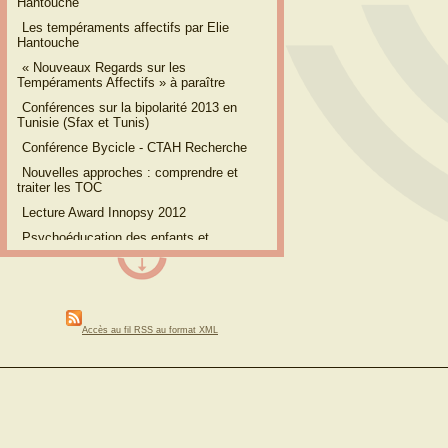
Hantouche
Les tempéraments affectifs par Elie
Hantouche
« Nouveaux Regards sur les
Tempéraments Affectifs » à paraître
Conférences sur la bipolarité 2013 en
Tunisie (Sfax et Tunis)
Conférence Bycicle - CTAH Recherche
Nouvelles approches : comprendre et
traiter les TOC
Lecture Award Innopsy 2012
Psychoéducation des enfants et
adolescents cyclothymiques
Interview du Dr Hantouche sur le trouble
anxieux généralisé
Journée Scientifique de lʼAFTOC
Accès au fil RSS au format XML
12eme congrès international sur les
troubles bipolaires : Nice, mai 2012
Symposium international de Rome 2012
La supertition remède contre lʼanxiété ?
Nouveauté CTAH : Consultation
"Addictions"