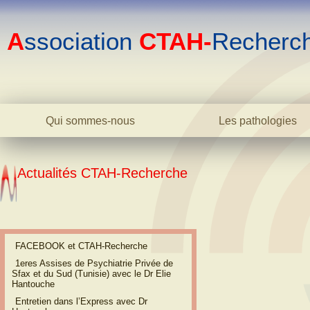
A
ssociation
CTAH-
Recherc
Qui sommes-nous
Les pathologies
Le centre
La bipolarité adulte
L'association
La bipolarité juvéni
Actualités CTAH-Recherche
L'équipe
La cyclothymie
Biblio
L'hyperthymie
Contact
Les TOC
La phobie sociale
FACEBOOK et CTAH-Recherche
L'anxiété
1eres Assises de Psychiatrie Privée de
Sfax et du Sud (Tunisie) avec le Dr Elie
L'addiction
Hantouche
Dictionnaire
Entretien dans lʼExpress avec Dr