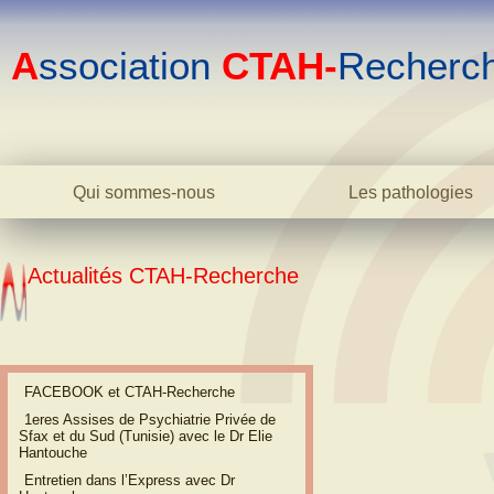
A
ssociation
CTAH-
Recherc
Qui sommes-nous
Les pathologies
Le centre
La bipolarité adulte
L'association
La bipolarité juvéni
Actualités CTAH-Recherche
L'équipe
La cyclothymie
Biblio
L'hyperthymie
Contact
Les TOC
La phobie sociale
FACEBOOK et CTAH-Recherche
L'anxiété
1eres Assises de Psychiatrie Privée de
Sfax et du Sud (Tunisie) avec le Dr Elie
L'addiction
Hantouche
Dictionnaire
Entretien dans lʼExpress avec Dr