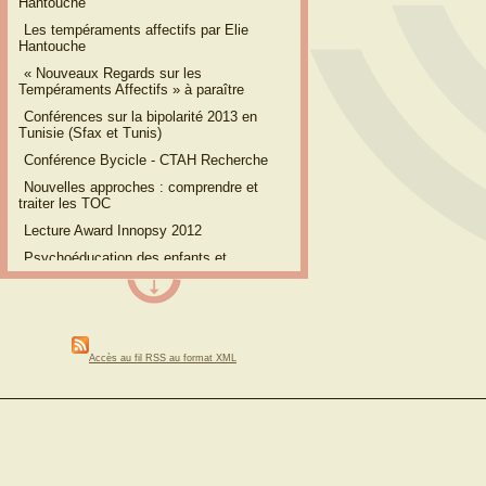
Hantouche
Les tempéraments affectifs par Elie
Hantouche
« Nouveaux Regards sur les
Tempéraments Affectifs » à paraître
Conférences sur la bipolarité 2013 en
Tunisie (Sfax et Tunis)
Conférence Bycicle - CTAH Recherche
Nouvelles approches : comprendre et
traiter les TOC
Lecture Award Innopsy 2012
Psychoéducation des enfants et
adolescents cyclothymiques
Interview du Dr Hantouche sur le trouble
anxieux généralisé
Journée Scientifique de lʼAFTOC
Accès au fil RSS au format XML
12eme congrès international sur les
troubles bipolaires : Nice, mai 2012
Symposium international de Rome 2012
La supertition remède contre lʼanxiété ?
Nouveauté CTAH : Consultation
"Addictions"