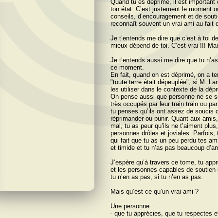
Quand tu es déprimé, il est important 
ton état. C’est justement le moment o
conseils, d’encouragement et de soutie
reconnaît souvent un vrai ami au fait 
Je t’entends me dire que c’est à toi de
mieux dépend de toi. C’est vrai !!! Mais
Je tʼentends aussi me dire que tu n’a
ce moment.
En fait, quand on est déprimé, on a 
"toute terre était dépeuplée", si M. 
les utiliser dans le contexte de la dép
On pense aussi que personne ne se so
très occupés par leur train train ou par
tu penses qu’ils ont assez de soucis c
réprimander ou punir. Quant aux amis,
mal, tu as peur qu’ils ne t’aiment plus,
personnes drôles et joviales. Parfois
qui fait que tu as un peu perdu tes ami
et timide et tu n’as pas beaucoup d’a
J’espère qu’à travers ce tome, tu appre
et les personnes capables de soutien e
tu n’en as pas, si tu n’en as pas.
Mais qu’est-ce qu’un vrai ami ?
Une personne :
- que tu apprécies, que tu respectes et