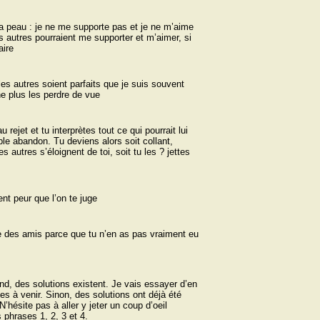
 peau : je ne me supporte pas et je ne m’aime
s autres pourraient me supporter et m’aimer, si
aire
es autres soient parfaits que je suis souvent
ne plus les perdre de vue
rejet et tu interprètes tout ce qui pourrait lui
le abandon. Tu deviens alors soit collant,
es autres s’éloignent de toi, soit tu les ? jettes
ent peur que l’on te juge
re des amis parce que tu n’en as pas vraiment eu
nd, des solutions existent. Je vais essayer d’en
 à venir. Sinon, des solutions ont déjà été
 N’hésite pas à aller y jeter un coup d’oeil
 phrases 1, 2, 3 et 4.