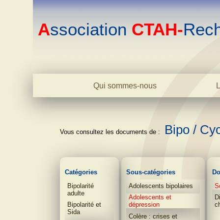
A
ssociation
CTAH-
Rech
Qui sommes-nous
L
Le centre
L'association
L'équipe
Bipo / Cy
Biblio
Contact
Catégories
Sous-catégories
Do
Bipolarité
Adolescents bipolaires
S
adulte
Adolescents et
D
Bipolarité et
dépression
c
Sida
Colère : crises et