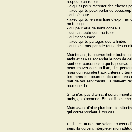
respecte en retour
- à qui tu peux raconter des choses per
- avec qui tu peux parler de beaucoup
- qui t’écoute
- avec qui tu te sens libre d’exprimer 
ne te juge
- qui peut être de bons conseils
- qui t’accepte comme tu es
- qui t’encourage
- avec qui tu partages des affinités
- qui n’est pas parfaite (qui a des qua
Maintenant, tu pourras lister toutes 
amis et tu vas encercler le nom de cel
sont ces personnes à qui tu pourras fa
peux trouver dans ta liste, des perso
mais qui répondent aux critères cité
tes frères et soeurs ou des membres de
part de tes sentiments. Ils peuvent re
moments-là.
Si tu n’as pas d’amis, il serait importa
amis, ça s’apprend. Eh oui !! Les ch
Mais avant d’aller plus loin, lis atten
qui correspondent à ton cas :
1- Les autres me voient souvent d
suis, ils doivent interpréter mon att