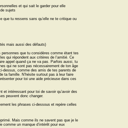
sonnelles et qui sait le garder pour elle
 de sujets
ce que tu ressens sans qu’elle ne te critique ou
lités mais aussi des défauts)
les personnes que tu considères comme étant tes
les qui répondent aux critères de l’amitié. Ce
ire appel quand ça ne va pas. Parfois aussi, tu
nnes qui ne sont pas nécessairement de ton âge
s ci-dessus, comme des amis de tes parents de
 ta famille. N’hésite surtout pas à leur faire
présenter pour toi une aide précieuse dans ces
nt et intéressant pour toi de savoir qu’avoir des
oses peuvent donc changer.
tivement les phrases ci-dessous et repère celles
éprimé. Mais comme ils ne savent pas que je le
itude comme un manque d’intérêt pour eux