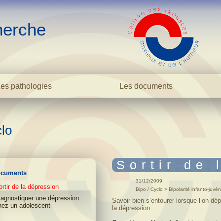
erche
es pathologies
Les documents
La bipolarité adulte
Dossiers
La bipolarité juvénile
Avis des experts
clo
La cyclothymie
Anxiété / TOC
L'hyperthymie
Bipo/Cyclo
Les TOC
Dictionnaire
Sortir de 
La phobie sociale
Cas cliniques
cuments
L'anxiété
Témoignages
31/12/2009
ortir de la dépression
L'addiction
Rechercher
Bipo / Cyclo > Bipolarité infanto-juvé
iagnostiquer une dépression
Savoir bien s’entourer lorsque lʼon dép
Dictionnaire
hez un adolescent
la dépression