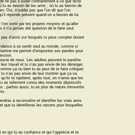
de ne pas s’isoler contrairement à ce que dicte
ù tu as besoin de tes amis ; où tu as besoin de
n. Oui, n’oublie pas que l’on dit que l’on
qu’il réponde présent quand on a besoin de lui.
 tʼen sortir par tes propres moyens et qu’aller
 il n’a jamais été question de le faire seul.
s pas d’amis sur lesquels tu peux compter durant
tendance à se sentir seul au monde, comme si
Lamartine me permet d’emprunter ses paroles pour
ression.
ucie de nous. Les adultes peuvent te paraître
 leur travail et tu n’as pas envie de les déranger,
omme ça ou bien tu as peur de te faire critiquer,
 tu n’as pas envie de leur montrer que ça va
 qu’ils te rejettent, après tout, on n’aime que les
, tu as tellement connu des moments dépressifs
s ; parfois aussi, tu es plus de nature introvertie
mis.
ndras à reconnaître et identifier les vrais amis
t que tu identifieras les raisons pour lesquelles
 en qui tu as confiance et qui t’apprécie et te