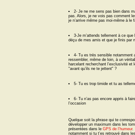
2- Je ne me sens pas bien dans ma
pas. Alors, je ne vois pas comment le
je n’arrive même pas moi-même à le f
3-Je m’attends tellement à ce que l
déçu de mes amis et que je finis par 
4- Tu es très sensible notamment au 
ressembler, même de loin, à un véritab
harcelant recherchant l’exclusivité et l
"avant qu’ils ne te jettent" ?
5- Tu es trop timide et tu as tellem
6- Tu n’as pas encore appris à fai
l’occasion
Quelque soit la phrase qui te correspo
développer un maximum dans les tomes
présentées dans le
GPS de lʼhumeur
.
notamment si tu t’es retrouvé dans les