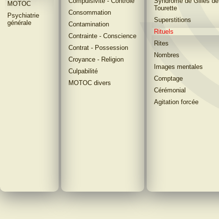
Compulsivité - Contrôle
Syndrome de Gilles de
MOTOC
Tourette
Consommation
Psychiatrie
Superstitions
générale
Contamination
Rituels
Contrainte - Conscience
Rites
Contrat - Possession
Nombres
Croyance - Religion
Images mentales
Culpabilité
Comptage
MOTOC divers
Cérémonial
Agitation forcée