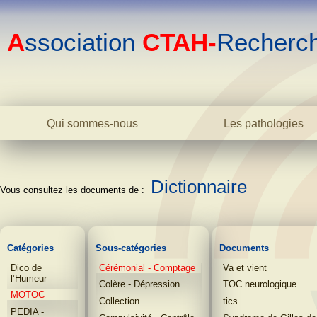
A
ssociation
CTAH-
Recherc
Qui sommes-nous
Les pathologies
Le centre
La bipolarité adulte
L'association
La bipolarité juvéni
L'équipe
Dictionnaire
La cyclothymie
Biblio
L'hyperthymie
Contact
Les TOC
La phobie sociale
Catégories
Sous-catégories
Documents
L'anxiété
Dico de
Cérémonial - Comptage
Va et vient
L'addiction
l’Humeur
Colère - Dépression
TOC neurologique
Dictionnaire
MOTOC
Collection
tics
PEDIA -