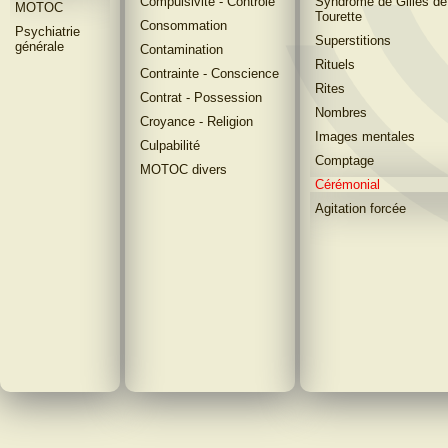
Compulsivité - Contrôle
Syndrome de Gilles de
MOTOC
Tourette
Consommation
Psychiatrie
Superstitions
générale
Contamination
Rituels
Contrainte - Conscience
Rites
Contrat - Possession
Nombres
Croyance - Religion
Images mentales
Culpabilité
Comptage
MOTOC divers
Cérémonial
Agitation forcée