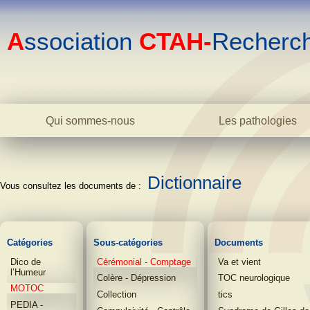
A
ssociation
CTAH-
Recherc
Qui sommes-nous
Les pathologies
Le centre
La bipolarité adulte
L'association
La bipolarité juvéni
L'équipe
Dictionnaire
La cyclothymie
Biblio
L'hyperthymie
Contact
Les TOC
La phobie sociale
Catégories
Sous-catégories
Documents
L'anxiété
Dico de
Cérémonial - Comptage
Va et vient
L'addiction
l’Humeur
Colère - Dépression
TOC neurologique
Dictionnaire
MOTOC
Collection
tics
PEDIA -