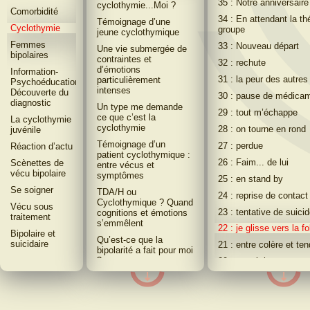
35 : Notre anniversaire
cyclothymie...Moi ?
Comorbidité
34 : En attendant la th
Témoignage d’une
Cyclothymie
groupe
jeune cyclothymique
Femmes
33 : Nouveau départ
Une vie submergée de
bipolaires
contraintes et
32 : rechute
d’émotions
Information-
31 : la peur des autres
particulièrement
Psychoéducation-
intenses
Découverte du
30 : pause de médica
diagnostic
Un type me demande
29 : tout m’échappe
ce que c’est la
La cyclothymie
cyclothymie
28 : on tourne en rond
juvénile
Témoignage d’un
27 : perdue
Réaction dʼactu
patient cyclothymique :
26 : Faim... de lui
Scènettes de
entre vécus et
vécu bipolaire
symptômes
25 : en stand by
Se soigner
TDA/H ou
24 : reprise de contact
Cyclothymique ? Quand
Vécu sous
23 : tentative de suici
cognitions et émotions
traitement
sʼemmêlent
22 : je glisse vers la fo
Bipolaire et
Qu’est-ce que la
suicidaire
21 : entre colère et te
bipolarité a fait pour moi
?
20 : stratégies
Quand ce n’est pas
19 : mon quotidien ne
pathologique
plus â rien
Petite intro sans
18 : en mal d’amour