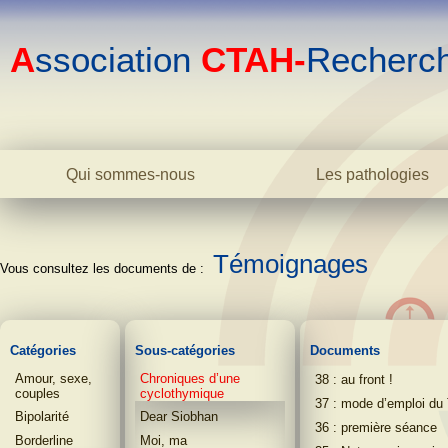
A
ssociation
CTAH-
Recherc
Qui sommes-nous
Les pathologies
Le centre
La bipolarité adulte
44 : Je vais écrire un l
L'association
La bipolarité juvéni
43 : fin de la thérapie 
L'équipe
Témoignages
La cyclothymie
42 : fin de la thérapie 
Biblio
L'hyperthymie
41 : je déclare la guer
Contact
Les TOC
TOCS
40 : cette fille-là
La phobie sociale
Catégories
Sous-catégories
Documents
39 : en sursis
L'anxiété
Amour, sexe,
Chroniques d’une
38 : au front !
L'addiction
couples
cyclothymique
37 : mode d’emploi d
Dictionnaire
Bipolarité
Dear Siobhan
36 : première séance
Borderline
Moi, ma