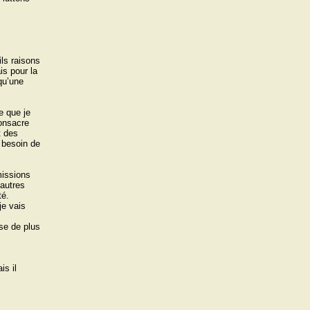
ils raisons
s pour la
quʼune
e que je
consacre
t des
i besoin de
missions
ʼautres
té.
je vais
ose de plus
is il