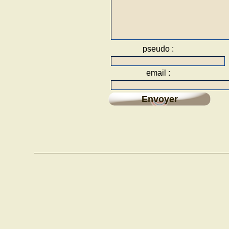
pseudo :
email :
Envoyer