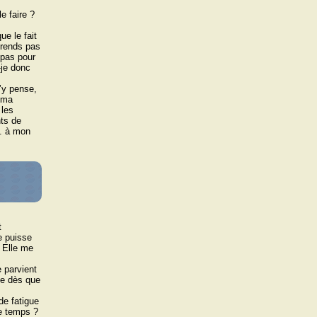
e faire ?
ue le fait
 prends pas
 pas pour
-je donc
ʼy pense,
 ma
 les
ts de
.. à mon
e
t
e puisse
. Elle me
 parvient
ue dès que
de fatigue
le temps ?