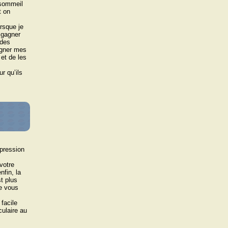
 sommeil
t on
rsque je
 gagner
 des
igner mes
 et de les
r quʼils
épression
votre
nfin, la
st plus
ue vous
 facile
culaire au