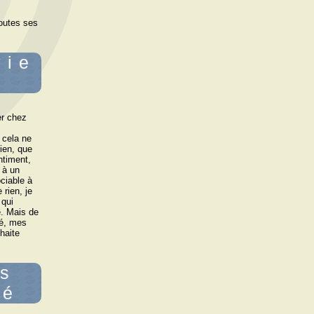
toutes ses
vie
er chez
 cela ne
ien, que
ntiment,
 à un
ciable à
 rien, je
 qui
e. Mais de
té, mes
uhaite
es
sé