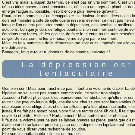
Cʼest vrai mais la plupart du temps, ce nʼest pas un vrai sommeil. Cʼest un
où nos idées noires restent conscientes, où lʼon a un corps de plomb et don
émerge fatigué au possible, lʼesprit encore plus renversé quʼavant.
Pourtant ce sommeil est un échappatoire : la douleur de mes idées noires lo
dors est moindre à côté de celle que je ressens éveillée, ce nʼest pas rien à
lorsque lʼon ne sait pas lutter contre la dépression, cela semble la meilleure
solutions. Lorsque je dors de fatigue pourtant, mon sommeil continue de so
émotions trop fortes, de les apaiser, de faire le tri entre toutes mes pensées
ranger. Je suis comme les animaux, je me soigne par le sommeil.
Mais les faux sommeils de la dépression me sont aussi imposés par elle pou
me détruisent.
Bouge-toi, fatigue-toi et tu dormiras de ce sommeil salvateur !
La dépression est
tentaculaire
Oui, bien sûr ! Mais pour franchir ce pas, il faut une volonté du diable. La d
bipolaire ne se laisse pas abattre comme cela, ce serait trop simple !
Accéder à lʼeffort physique, cʼest vaincre tous les obstacles quʼelle met sur 
route : une pseudo-fatigue déjà, ensuite vos chaussures sont introuvables (e
dépression vous oblige à les chercher ailleurs quʼà leur place habituelle, cʼe
juste), il ne fait pas assez beau, votre fille va rentrer dans 6h déjà, il faut q
soyez là et prête. Ridicule ? Parfaitement ! Mais surtout réel et efficace.
Il faut de la volonté pour ne pas se laisser prendre au piège, parce que cʼest
dʼaccepter de se laisser prendre, parce que la dépression bipolaire est tenta
point de vous dicter votre recherche de solution.
Elle semble inattaquable, elle est un trou noir.