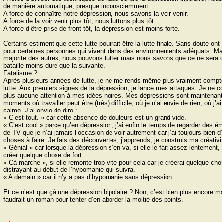
de manière automatique, presque inconsciemment.
A force de connaître notre dépression, nous savons la voir venir.
A force de la voir venir plus tôt, nous luttons plus tôt.
A force dʼêtre prise de front tôt, la dépression est moins forte.
Certains estiment que cette lutte pourrait être la lutte finale. Sans doute ont-
pour certaines personnes qui vivent dans des environnements adéquats. Mai
majorité des autres, nous pouvons lutter mais nous savons que ce ne sera 
bataille moins dure que la suivante.
Fatalisme ?
Après plusieurs années de lutte, je ne me rends même plus vraiment compt
lutte. Aux premiers signes de la dépression, je lance mes attaques. Je ne 
plus aucune attention à mes idées noires. Mes dépressions sont maintenan
moments où travailler peut être (très) difficile, où je nʼai envie de rien, où jʼa
calme. Jʼai envie de dire :
« Cʼest tout. » car cette absence de douleurs est un grand vide.
« Cʼest cool » parce quʼen dépression, jʼai enfin le temps de regarder des é
de TV que je nʼai jamais lʼoccasion de voir autrement car jʼai toujours bien d
choses à faire. Je fais des découvertes, jʼapprends, je construis ma créativi
« Génial » car lorsque la dépression sʼen va, si elle le fait assez lentement, 
créer quelque chose de fort.
« Cà marche », si elle remonte trop vite pour cela car je créerai quelque ch
distrayant au début de lʼhypomanie qui suivra.
« A demain » car il nʼy a pas dʼhypomanie sans dépression.
Et ce nʼest que çà une dépression bipolaire ? Non, cʼest bien plus encore ma
faudrait un roman pour tenter dʼen aborder la moitié des points.