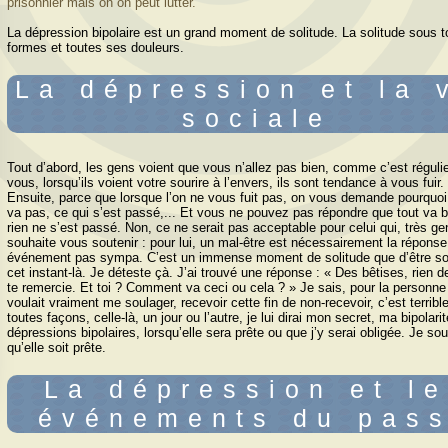
prisonnier mais on on peut lutter.
La dépression bipolaire est un grand moment de solitude. La solitude sous 
formes et toutes ses douleurs.
La dépression et la 
sociale
Tout dʼabord, les gens voient que vous nʼallez pas bien, comme cʼest réguli
vous, lorsquʼils voient votre sourire à lʼenvers, ils sont tendance à vous fuir.
Ensuite, parce que lorsque lʼon ne vous fuit pas, on vous demande pourquoi
va pas, ce qui sʼest passé,... Et vous ne pouvez pas répondre que tout va b
rien ne sʼest passé. Non, ce ne serait pas acceptable pour celui qui, très ge
souhaite vous soutenir : pour lui, un mal-être est nécessairement la réponse
événement pas sympa. Cʼest un immense moment de solitude que dʼêtre so
cet instant-là. Je déteste çà. Jʼai trouvé une réponse : « Des bêtises, rien de
te remercie. Et toi ? Comment va ceci ou cela ? » Je sais, pour la personne
voulait vraiment me soulager, recevoir cette fin de non-recevoir, cʼest terribl
toutes façons, celle-là, un jour ou lʼautre, je lui dirai mon secret, ma bipolari
dépressions bipolaires, lorsquʼelle sera prête ou que jʼy serai obligée. Je so
quʼelle soit prête.
La dépression et l
événements du pas