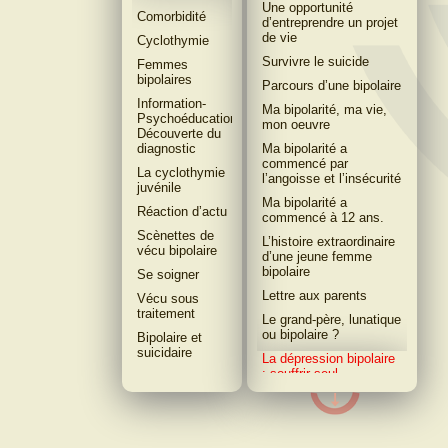
Une opportunité
Comorbidité
dʼentreprendre un projet
de vie
Cyclothymie
Survivre le suicide
Femmes
bipolaires
Parcours dʼune bipolaire
Information-
Ma bipolarité, ma vie,
Psychoéducation-
mon oeuvre
Découverte du
diagnostic
Ma bipolarité a
commencé par
La cyclothymie
lʼangoisse et lʼinsécurité
juvénile
Ma bipolarité a
Réaction dʼactu
commencé à 12 ans.
Scènettes de
L’histoire extraordinaire
vécu bipolaire
d’une jeune femme
bipolaire
Se soigner
Lettre aux parents
Vécu sous
traitement
Le grand-père, lunatique
ou bipolaire ?
Bipolaire et
suicidaire
La dépression bipolaire
: souffrir seul
J’ai 60 ans, mon
parcours a été long et
difficile