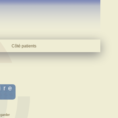
Côté patients
Evaluez-vous
Témoignages
Participer
ire
 garder