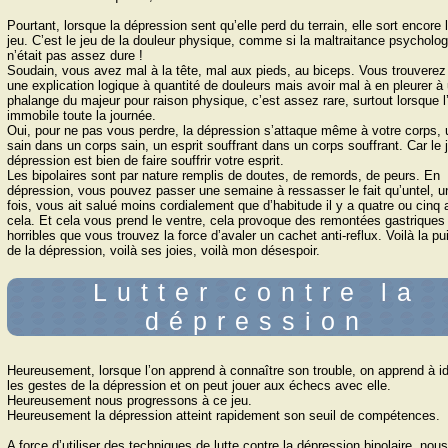
Pourtant, lorsque la dépression sent quʼelle perd du terrain, elle sort encore 
jeu. Cʼest le jeu de la douleur physique, comme si la maltraitance psycholo
nʼétait pas assez dure !
Soudain, vous avez mal à la tête, mal aux pieds, au biceps. Vous trouverez
une explication logique à quantité de douleurs mais avoir mal à en pleurer à
phalange du majeur pour raison physique, cʼest assez rare, surtout lorsque l
immobile toute la journée.
Oui, pour ne pas vous perdre, la dépression sʼattaque même à votre corps, u
sain dans un corps sain, un esprit souffrant dans un corps souffrant. Car le 
dépression est bien de faire souffrir votre esprit.
Les bipolaires sont par nature remplis de doutes, de remords, de peurs. En
dépression, vous pouvez passer une semaine à ressasser le fait quʼuntel, u
fois, vous ait salué moins cordialement que dʼhabitude il y a quatre ou cinq
cela. Et cela vous prend le ventre, cela provoque des remontées gastriques 
horribles que vous trouvez la force dʼavaler un cachet anti-reflux. Voilà la p
de la dépression, voilà ses joies, voilà mon désespoir.
Lutter contre la
dépression
Heureusement, lorsque lʼon apprend à connaître son trouble, on apprend à ide
les gestes de la dépression et on peut jouer aux échecs avec elle.
Heureusement nous progressons à ce jeu.
Heureusement la dépression atteint rapidement son seuil de compétences.
A force dʼutiliser des techniques de lutte contre la dépression bipolaire, nous