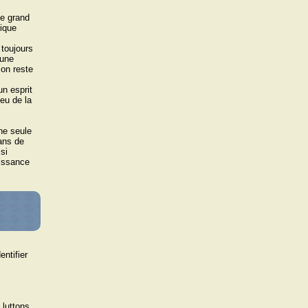
le grand
gique
 toujours
 une
ʼon reste
n esprit
jeu de la
ne seule
 ans de
si
uissance
ntifier
 luttons