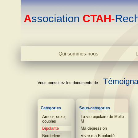
A
ssociation
CTAH-
Rech
Qui sommes-nous
L
Le centre
L'association
L'équipe
Témoigna
Biblio
Contact
Catégories
Sous-catégories
Amour, sexe,
La vie bipolaire de Melle
couples
M
Bipolarité
Ma dépression
Borderline
Vivre ma Bipolarité :