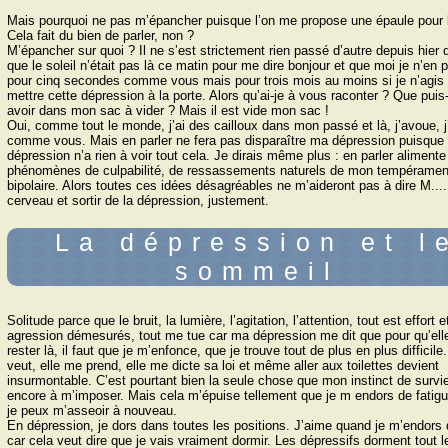
Mais pourquoi ne pas mʼépancher puisque lʼon me propose une épaule pour l
Cela fait du bien de parler, non ?
Mʼépancher sur quoi ? Il ne sʼest strictement rien passé dʼautre depuis hier q
que le soleil nʼétait pas là ce matin pour me dire bonjour et que moi je nʼen
pour cinq secondes comme vous mais pour trois mois au moins si je nʼagis
mettre cette dépression à la porte. Alors quʼai-je à vous raconter ? Que puis
avoir dans mon sac à vider ? Mais il est vide mon sac !
Oui, comme tout le monde, jʼai des cailloux dans mon passé et là, jʼavoue, j
comme vous. Mais en parler ne fera pas disparaître ma dépression puisque
dépression nʼa rien à voir tout cela. Je dirais même plus : en parler alimente
phénomènes de culpabilité, de ressassements naturels de mon tempéramen
bipolaire. Alors toutes ces idées désagréables ne mʼaideront pas à dire M...
cerveau et sortir de la dépression, justement.
La dépression et l
sommeil
Solitude parce que le bruit, la lumière, lʼagitation, lʼattention, tout est effort e
agression démesurés, tout me tue car ma dépression me dit que pour quʼell
rester là, il faut que je mʼenfonce, que je trouve tout de plus en plus difficile
veut, elle me prend, elle me dicte sa loi et même aller aux toilettes devient
insurmontable. Cʼest pourtant bien la seule chose que mon instinct de survie
encore à mʼimposer. Mais cela mʼépuise tellement que je m endors de fatig
je peux mʼasseoir à nouveau.
En dépression, je dors dans toutes les positions. Jʼaime quand je mʼendors 
car cela veut dire que je vais vraiment dormir. Les dépressifs dorment tout 