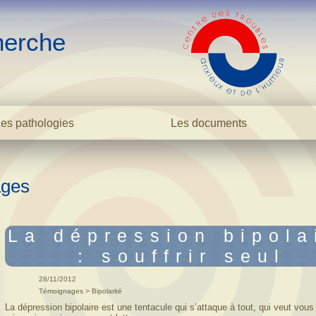
erche
es pathologies
Les documents
La bipolarité adulte
Dossiers
La bipolarité juvénile
Avis des experts
ges
La cyclothymie
Anxiété / TOC
L'hyperthymie
Bipo/Cyclo
Les TOC
Dictionnaire
La dépression bipola
La phobie sociale
Cas cliniques
: souffrir seul
L'anxiété
Témoignages
L'addiction
Rechercher
28/11/2012
Dictionnaire
Témoignages > Bipolarité
La dépression bipolaire est une tentacule qui sʼattaque à tout, qui veut vous