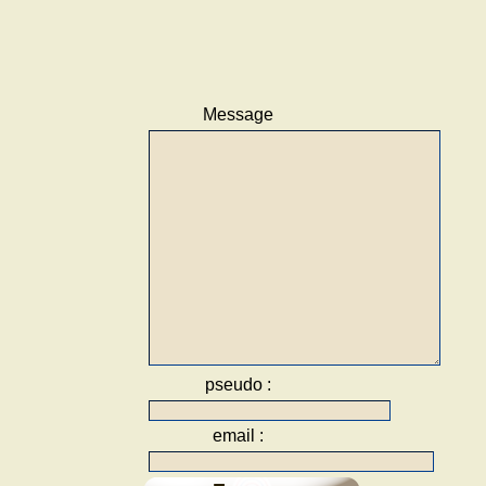
maladie
Les TOC
d’accumulation : vrai
TOC ou pathologie
dépressive ?
Les TOC avec douleurs
Message
ou sensations
physiques (TOC
somatoformes)
Les patients qui ne
veulent pas guérir
Les formations pour
pédiatres : une mission
importante
Les enfants : TOC
juvénile
La mégalomanie et la
persécution dans les
TOC : résistance à la
thérapie
pseudo :
Lʼenfant Super Marco
découvre qu’il a un TOC
email :
Je cache un ˮmonstreˮ
en moi
Historique du TOC,