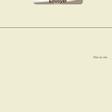
Envoyer
Troubles Bipolaires et
de leur comorbidité
Gérer l’impulsivité
associée au TOC
D’où vient le doute
Comment se font et se
défont les habitudes du
TOC ?
Comment la pensée se
trompe (et nous trompe)
dans le TOC ?
Plan du site