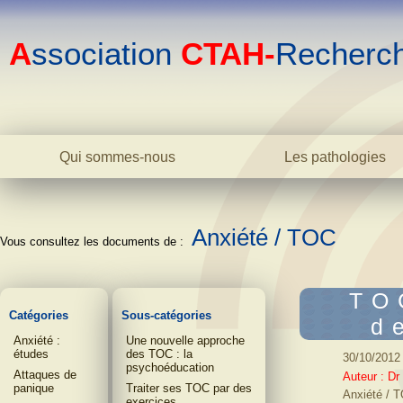
A
ssociation
CTAH-
Recherc
Qui sommes-nous
Les pathologies
Le centre
La bipolarité adulte
L'association
La bipolarité juvéni
L'équipe
Anxiété / TOC
La cyclothymie
Biblio
L'hyperthymie
Contact
Les TOC
TO
La phobie sociale
Catégories
Sous-catégories
d
L'anxiété
Anxiété :
Une nouvelle approche
L'addiction
études
des TOC : la
30/10/2012
Dictionnaire
psychoéducation
Attaques de
Auteur : D
panique
Traiter ses TOC par des
Anxiété / T
exercices