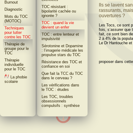
Burnout
Ils se lavent san
TOC résistant :
Diagnostic
rassurants, mais
bipolarité cachée ou
ouvertures ?
ignorée ?
Mots du TOC
(MOTOC)
TOC : quand la vie
Les Tocs, ce sont pa
devient un enfer
Techniques
fois, sʼassurer que 
pour lutter
fait, ce sont bien d
TOC : entre lenteur et
contre les TOC
2 à 4% de la popula
impulsivité
Le Dr Hantouche e
Thérapie de
Sérotonine et Dopamine
groupe pour le
: l’imagerie médicale les
TOC
propulse stars du TOC
Thérapie
proposer dans cette
Résistance des TOC et
individuelle
confiance en soi
pour le TOC
Que fait la TCC du TOC
La phobie
dans le cerveau ?
scolaire
Les vérifications dans
le TOC : études
Les TOC, troubles
obsessionnels
compulsifs : synthèse
Les TOC tabous
Les TOC et les rituels
avec l’entourage :
renforcement de la