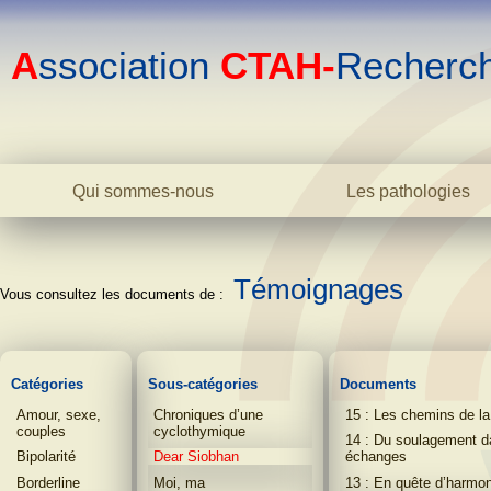
A
ssociation
CTAH-
Recherc
Qui sommes-nous
Les pathologies
Le centre
La bipolarité adulte
L'association
La bipolarité juvéni
L'équipe
Témoignages
La cyclothymie
Biblio
L'hyperthymie
Contact
Les TOC
La phobie sociale
Catégories
Sous-catégories
Documents
L'anxiété
Amour, sexe,
Chroniques d’une
15 : Les chemins de la
L'addiction
couples
cyclothymique
14 : Du soulagement d
Dictionnaire
Bipolarité
Dear Siobhan
échanges
Borderline
Moi, ma
13 : En quête d’harmon