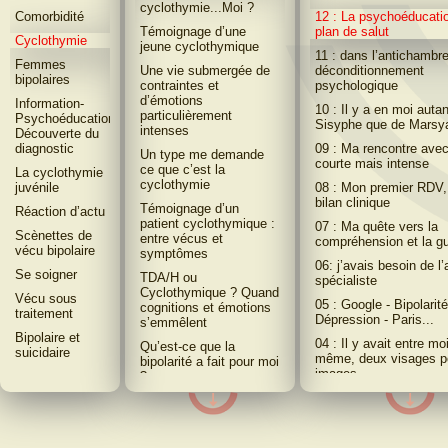
cyclothymie...Moi ?
Comorbidité
12 : La psychoéducati
Témoignage d’une
plan de salut
Cyclothymie
jeune cyclothymique
11 : dans l’antichambr
Femmes
Une vie submergée de
déconditionnement
bipolaires
contraintes et
psychologique
d’émotions
Information-
10 : Il y a en moi auta
particulièrement
Psychoéducation-
Sisyphe que de Marsy
intenses
Découverte du
diagnostic
09 : Ma rencontre avec 
Un type me demande
courte mais intense
ce que c’est la
La cyclothymie
cyclothymie
juvénile
08 : Mon premier RDV
bilan clinique
Témoignage d’un
Réaction dʼactu
patient cyclothymique :
07 : Ma quête vers la
Scènettes de
entre vécus et
compréhension et la gu
vécu bipolaire
symptômes
06: j’avais besoin de l’
Se soigner
TDA/H ou
spécialiste
Cyclothymique ? Quand
Vécu sous
05 : Google - Bipolarité
cognitions et émotions
traitement
Dépression - Paris...
sʼemmêlent
Bipolaire et
04 : Il y avait entre mo
Qu’est-ce que la
suicidaire
même, deux visages p
bipolarité a fait pour moi
images
?
03 : J’ai fait mon choix,
Quand ce n’est pas
choisi l’alcool
pathologique
02 : Ma Mélancolie, •
Petite intro sans