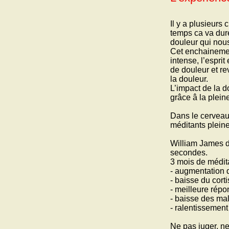
Il y a plusieurs
temps ca va dure
douleur qui nous 
Cet enchainement
intense, l’esprit
de douleur et re
la douleur.
L’impact de la d
grâce â la plein
Dans le cerveau 
méditants plein
William James di
secondes.
3 mois de médita
- augmentation 
- baisse du corti
- meilleure répo
- baisse des mal
- ralentissement
Ne pas juger, ne