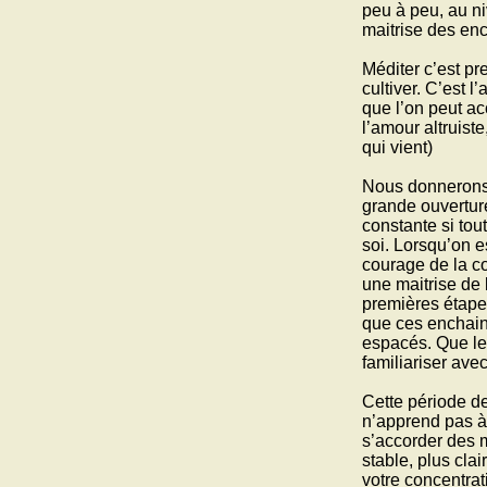
peu à peu, au n
commencer à agir
maitrise des en
A la recherche du
phoenix
Méditer c’est pr
Fabiana face à son
cultiver. C’est 
destin
que l’on peut ac
l’amour altruiste
qui vient)
Nous donnerons 
grande ouvertur
constante si tou
soi. Lorsqu’on e
courage de la co
une maitrise de l
premières étapes
que ces enchain
espacés. Que leu
familiariser avec
Cette période d
n’apprend pas à 
s’accorder des m
stable, plus clai
votre concentrat