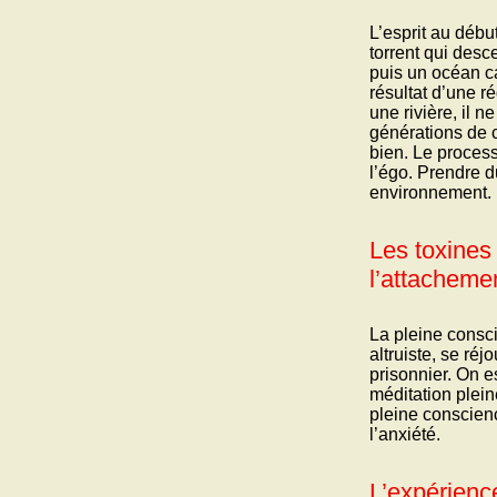
L’esprit au déb
torrent qui desc
puis un océan c
résultat d’une r
une rivière, il n
générations de 
bien. Le proces
l’égo. Prendre 
environnement.
Les toxines 
l’attachemen
La pleine consci
altruiste, se ré
prisonnier. On e
méditation plein
pleine conscien
l’anxiété.
L’expérienc