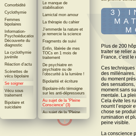
Le manque de
Comorbidité
stabilisation
3) 
Cyclothymie
Lamictal mon amour
MA
Femmes
La thérapie du cahier
bipolaires
M
J’emmerde la nature et
Information-
je remercie la science
Psychoéducation-
Découverte du
Fragments de suivi
diagnostic
Plus de 200 hôp
Enfin, libérée de mes
traiter se relier
La cyclothymie
TOCs en 1 mois de
France, c’est le
juvénile
traitement
Réaction dʼactu
De psychiatre en
Ces techniques 
psychiatre ou de
Scènettes de
des millénaires.
l’obscurité à la lumière !
vécu bipolaire
du moment présen
Bipolarité et écriture
Se soigner
des sensations, 
Bipolaire-info témoigne
moment sans sur
Vécu sous
sur les anti-dépresseurs
mentale. La plei
traitement
Au sujet de la ˮPleine
Cela évite les r
Bipolaire et
Conscienceˮ (3)
nourrit l’espoir 
suicidaire
chose se produit
Au sujet de la ˮPleine
Conscienceˮ (2)
rumination et pl
peine visible.
Au sujet de la ˮPleine
Conscienceˮ (1)
La conscience p
Arrêter de réagir et